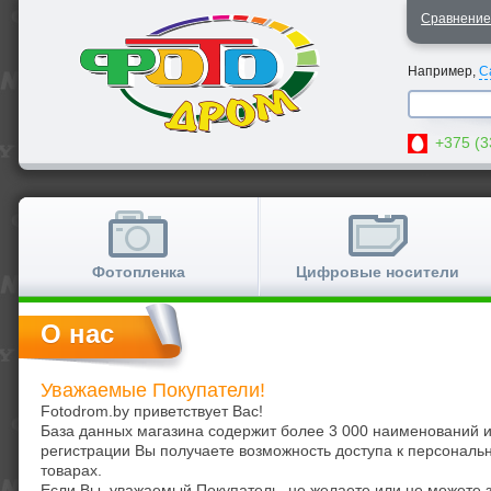
Сравнени
Например,
C
+375 (3
Фотопленка
Цифровые носители
О нас
Уважаемые Покупатели!
Fotodrom.by приветствует Вас!
База данных магазина содержит более 3 000 наименований 
регистрации Вы получаете возможность доступа к персональ
товарах.
Если Вы, уважаемый Покупатель, не желаете или не можете 