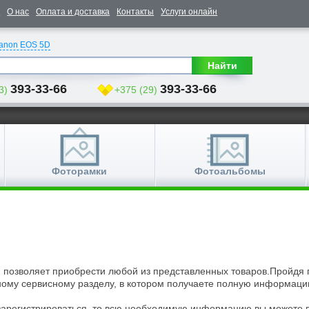
е
О нас
Оплата и доставка
Контакты
Услуги онлайн
anon EOS 5D
Найти
393-33-66
393-33-66
3)
+375 (29)
Фоторамки
Фотоальбомы
и позволяет приобрести любой из представленных товаров.Пройдя
ному сервисному разделу, в котором получаете полную информаци
зарегистрироваться, то всю необходимую информацию вы можете п