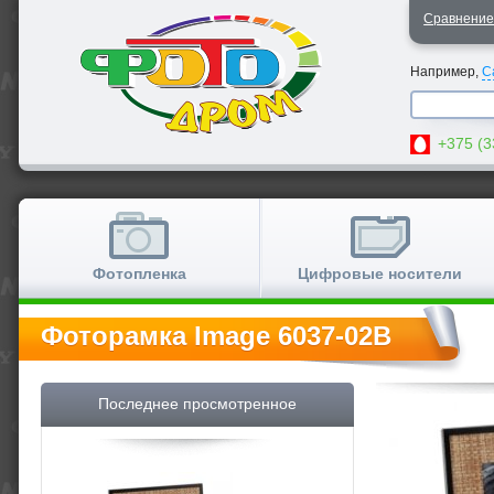
Сравнени
Например,
C
+375 (3
Фотопленка
Цифровые носители
Фоторамка Image 6037-02B
Последнее просмотренное