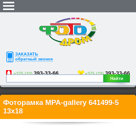
ЗАКАЗАТЬ
обратный звонок
393-33-66
393-33-66
+375 (33)
+375 (29)
Найти
Фоторамка MPA-gallery 641499-5
13х18