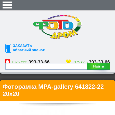
ЗАКАЗАТЬ
обратный звонок
393-33-66
393-33-66
+375 (33)
+375 (29)
Найти
Фоторамка MPA-gallery 641822-22
20х20