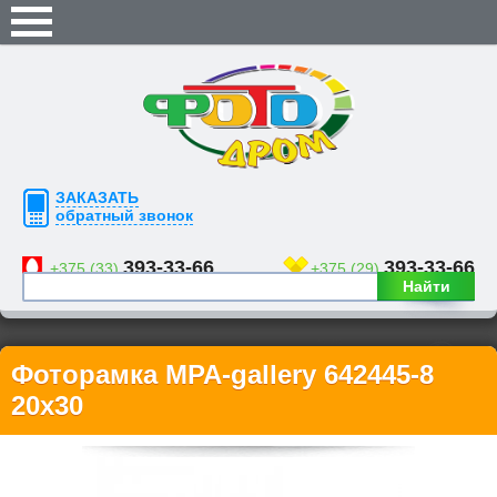
ЗАКАЗАТЬ
обратный звонок
393-33-66
393-33-66
+375 (33)
+375 (29)
Найти
Фоторамка MPA-gallery 642445-8
20х30